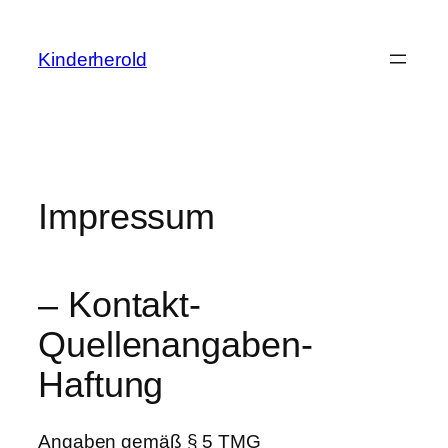
Zum
Inhalt
Kinderherold
springen
Impressum
– Kontakt-
Quellenangaben-
Haftung
Angaben gemäß § 5 TMG